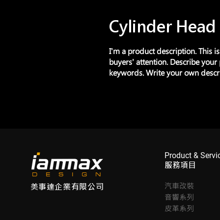
Cylinder Head
I'm a product description. This i
buyers' attention. Describe your
keywords. Write your own descri
Product & Servi
服務項目
汽車改裝
美事達企業有限公司
音響系列
皮革系列