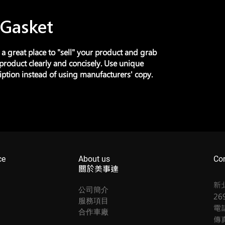
 Gasket
s a great place to "sell" your product and grab 
 product clearly and concisely. Use unique 
ption instead of using manufacturers' copy.
ce
About us
Con
關於美事達
新
公司簡介
26
服務項目
電話
合作車廠
傳真